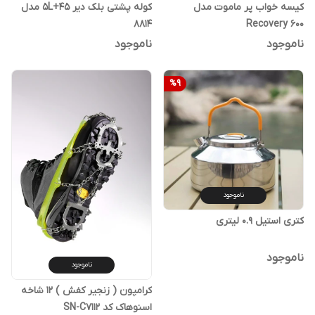
کیسه خواب پر ماموت مدل
کوله پشتی بلک دیر 45+5L مدل
8814
Recovery 600
ناموجود
ناموجود
%
9
ناموجود
کتری استیل 0.9 لیتری
ناموجود
ناموجود
کرامپون ( زنجیر کفش ) 12 شاخه
اسنوهاک کد SN-C7112