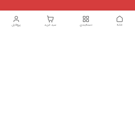
خانه
دسته‌بندی
سبد خرید
پروفایل
دسترسی سریع
تماس با ما
شکایات
درباره ما
قوانین و مقررات
سیاست حریم خصوصی
هفت روز هفته ، ساعت 9 الی 20 پاسخگوی شما هستیم