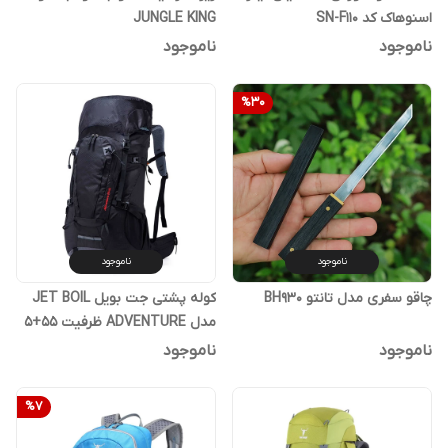
اسنوهاک کد SN-F110
JUNGLE KING
ناموجود
ناموجود
%
30
ناموجود
ناموجود
چاقو سفری مدل تانتو BH930
کوله پشتی جت بویل JET BOIL
مدل ADVENTURE ظرفیت 55+5
لیتر
ناموجود
ناموجود
%
7