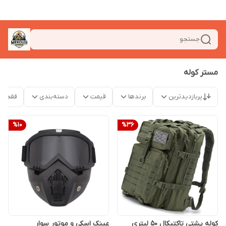
جستجو
مستر کوله
پربازدیدترین
برندها
قیمت
دسته‌بندی
فقط م
%
10
%
36
کوله پشتی تاکتیکال 50 لیتری
عینک اسکی و موتور سوار