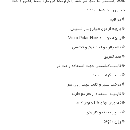
بافت زمستانی نه تنها سر شما را گرم نگه می دارد بلکه راحتی و لذت
خاصی را به شما میدهد.
🔷دو لایه
🔷پارچه از نوع میکروپلار فیلیس
🔷پارچه دو لایه Micro Polar Flice
🔷کلاه پلار دو لایه گرم و تنفسی
🔷ضد تعریق
🔷قابلیت کشسانی جهت استفاده راحت تر
🔷بسیار گرم و لطیف
🔷دوخت تمیز و کاملا فیت روی سر
🔷قابلیت استفاده از هر دو طرف
🔷گلدوزی لوگو UA جلوی کلاه
🔷بسیار سبک و کاربردی
🔷وزن ؛ 59gr