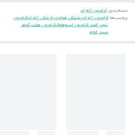
دسته‌بندی
:
کرامپون ژله ای
برچسب‌ها :
کرامپون ژله ای
یخشکن فولادی
یخ شکن ژله ای
کرامپون
زنجیر کفش
کرامپون اسنوهاوک
کرامپون هفت گوهر
مستر کوله