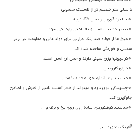
5 میلی متر ضخیم تر از لاستیک معمولی
🔹عملکرد قوی زیر دمای 45- درجه
🔹بسیار کشسان است و به راحتی پاره نمی شود
🔹میخ ها از فولاد ضد زنگ حرارتی برای دوام عالی و مقاومت در برابر
سایش و خوردگی ساخته شده اند
🔹کرامپونها وزن سبکی دارند و حمل آن آسان است،
🔹دارای کاورحمل
🔹مناسب برای اندازه های مختلف کفش
🔹چسپندگی قوی دارد و میتواند از خطر آسیب ناشی از لغزش و افتادن
جلوگیری کند
🔹مناسب: کوهنوردی، پیاده روی روی یخ و برف و …
🌈رنگ بندی ؛ سبز