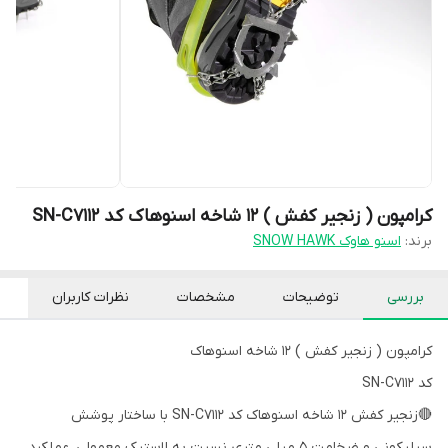
کرامپون ( زنجیر کفش ) 12 شاخه اسنوهاک کد SN-C7112
برند:
اسنو هاوک SNOW HAWK
بررسی
توضیحات
مشخصات
نظرات کاربران
کرامپون ( زنجیر کفش ) 12 شاخه اسنوهاک
کد SN-C7112
🔴زنجیر کفش 12 شاخه اسنوهاک کد SN-C7112 با ساختار پوشش
سیلیکونی و ضخامت 5 میلی‌ متری نسبت به لاستیک معمولی، عملکرد