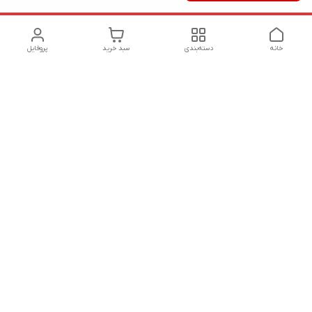
خانه
دسته‌بندی
سبد خرید
پروفایل
دسترسی سریع
تماس با ما
شکایات
درباره ما
قوانین و مقررات
سیاست حریم خصوصی
هفت روز هفته ، ساعت 9 الی 20 پاسخگوی شما هستیم
شماره تماس
09127331578 - 09033582348