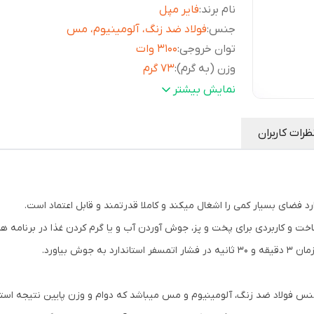
نام برند
:
فایر مپل
جنس
:
فولاد ضد زنگ، آلومینیوم، مس
توان خروجی
:
3100 وات
وزن (به گرم)
:
73 گرم
ابعادبازشده
:
11×8.5 سانتی متر
نمایش بیشتر
ابعاد بسته شده
:
7.3×4.5 سانتی متر
کاور
:
دارای جعبه محافظ
ظرات کاربران
مناسب
کوهنوردی، طبیعت گردی و کمپینگ ،،مدت زم
برای
:
جوش آوردن 0.5 لیتر آب 1 دقیقه و 40 ثانیه
نوع سوخت
:
پروپان بوتان
صولی بسیار خوش ساخت و کاربردی برای پخت و پز، جوش آوردن آب و یا گرم کردن غذا در ب
مدل BUZZ، ساخته شده از جنس فولاد ضد زنگ، آلومینیوم و مس میباشد که دوام و وزن پایین نتی