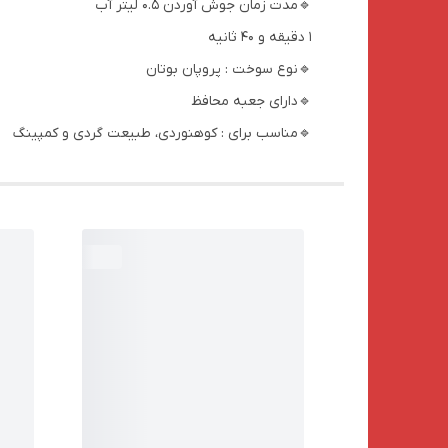
🔹مدت زمان جوش آوردن 0.5 لیتر آب
1 دقیقه و 40 ثانیه
🔹نوع سوخت : پروپان بوتان
🔹دارای جعبه محافظ
🔹مناسب برای : کوهنوردی، طبیعت گردی و کمپینگ