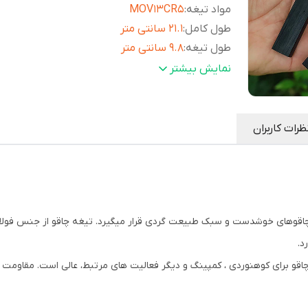
مواد تیغه
:
MOV13CR5
طول کامل
:
21.1 سانتی متر
طول تیغه
:
9.8 سانتی متر
عرض تیغه
:
2.8 سانتی متر
نمایش بیشتر
طول دسته
:
11.3 سانتی متر
ضخامت تیغه
:
3 میلی متر
مواد دسته
:
فایبر گلاس
ظرات کاربران
وزن
:
189 گرم
سختی
:
HRC6
و طول 21 سانتیمتری در زمره چاقوهای خوشدست و سبک طبیعت گردی قرار میگیرد. تیغه چاقو ا
د.
قو برای کوهنوردی ، کمپینگ و دیگر فعالیت های مرتبط، عالی است. مقاومت و