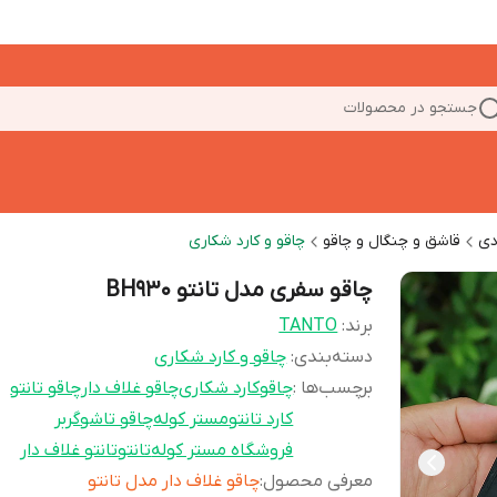
جستجو در محصولات
دی
قاشق و چنگال و چاقو
چاقو و کارد شکاری
چاقو سفری مدل تانتو BH930
برند:
TANTO
دسته‌بندی
:
چاقو و کارد شکاری
برچسب‌ها :
چاقو
کارد شکاری
چاقو غلاف دار
چاقو تانتو
کارد تانتو
مستر کوله
چاقو تاشو
گربر
فروشگاه مستر کوله
تانتو
تانتو غلاف دار
معرفی محصول
:
چاقو غلاف دار مدل تانتو