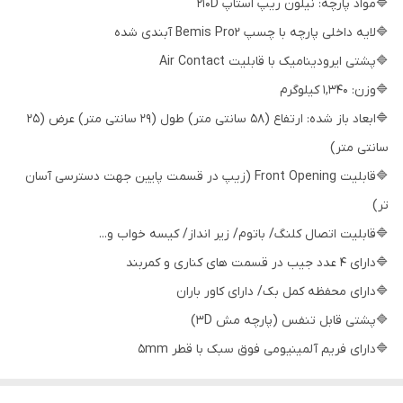
🔷مواد پارچه: نیلون ریپ استاپ 210D
🔷لایه داخلی پارچه با چسپ Bemis Pro2 آبندی شده
🔷پشتی ایرودینامیک با قابلیت Air Contact
🔷وزن: 1,340 کیلوگرم
🔷ابعاد باز شده: ارتفاع (58 سانتی متر) طول (29 سانتی متر) عرض (25
سانتی متر)
🔷قابلیت Front Opening (زیپ در قسمت پایین جهت دسترسی آسان
تر)
🔷قابلیت اتصال کلنگ/ باتوم/ زیر انداز/ کیسه خواب و...
🔷دارای 4 عدد جیب در قسمت های کناری و کمربند
🔷دارای محفظه کمل بک/ دارای کاور باران
🔷پشتی قابل تنفس (پارچه مش 3D)
🔷دارای فریم آلمینیومی فوق سبک با قطر 5mm