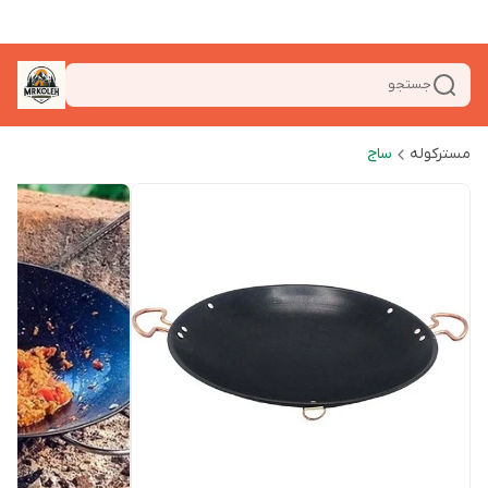
جستجو
مسترکوله
ساج