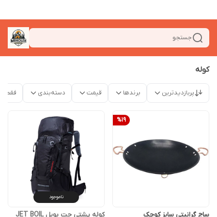
جستجو
کوله
پربازدیدترین
برندها
قیمت
دسته‌بندی
فقط م
%
19
ناموجود
ساج گرانیتی سایز کوچک
کوله پشتی جت بویل JET BOIL