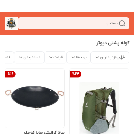
جستجو
کوله پشتی دیوتر
پربازدیدترین
برندها
قیمت
دسته‌بندی
فقط م
%
19
%
24
ساج گرانیتی سایز کوچک