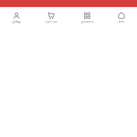
خانه
دسته‌بندی
سبد خرید
پروفایل
دسترسی سریع
تماس با ما
شکایات
درباره ما
قوانین و مقررات
سیاست حریم خصوصی
هفت روز هفته ، ساعت 9 الی 20 پاسخگوی شما هستیم
شماره تماس
09127331578 - 09033582348