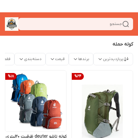
جستجو
کوله حمله
پربازدیدترین
برندها
قیمت
دسته‌بندی
فقط م
%
18
%
24
کوله تاشو deuter ظرفیت 20لیتری