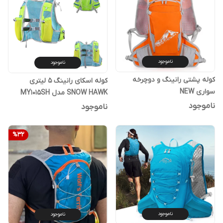
ناموجود
ناموجود
کوله‌ پشتی رانینگ و دوچرخه
کوله اسکای رانینگ 5 لیتری
سواری NEW
SNOW HAWK مدل MY1015SH
THEWAYمدلD452ظرفیت 20 لیتری
ناموجود
ناموجود
%
32
ناموجود
ناموجود