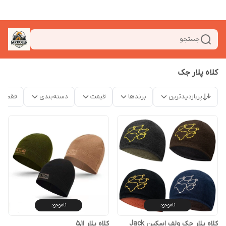
جستجو
کلاه پلار جک
پربازدیدترین
برندها
قیمت
دسته‌بندی
فقط م
ناموجود
ناموجود
کلاه پلار جک ولف اسکین Jack
کلاه پلار 5,11