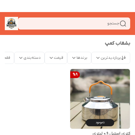
جستجو
بشقاب کمپ
پربازدیدترین
برندها
قیمت
دسته‌بندی
فقط م
%
9
ناموجود
کتری استیل 0.9 لیتری