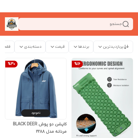
جستجو
پربازدیدترین
برندها
قیمت
دسته‌بندی
فقط م
%
30
%
16
ناموجود
کاپشن دو پوش BLACK DEER
مردانه مدل 2288