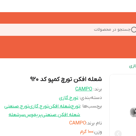
جستجو در محصولات
ازی
شعله افکن تورچ کمپو کد 920
برند:
CAMPO
دسته‌بندی
:
تورچ گازی
برچسب‌ها :
تورچ
شعله افکن
تورچ گازی
تورچ صنعتی
شعله افکن صنعتی
پریموس
سرشعله
نام برند
:
CAMPO
وزن
:
100 گرم