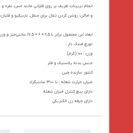
انجام تزیینات ظریف بر روی فلزاتی مانند مس، نقره و 
و اماکن؛ روشن کردن ذغال برای منقل، باربیکیو و قلیان
ابعاد این محصول برابر با 2,5 × 6 × 17.5 سانتی‌متر و وزن آن برابر با 100 گرم است و در یک بسته بندی با ابعاد 12×5×22 سانتی‌متر و وزن 130 گرم در کشور چین تولید شده است.
تورچ فندک دار :
وزن ؛ 100 (گرم)
جنس بدنه پلاستیک و فلز
کشور سازنده چین
میزان حرارت شعله : تا 1300 سانتیگراد
دارای پیچ کنترل میزان شعله
دارای جرقه زن الکتریکی