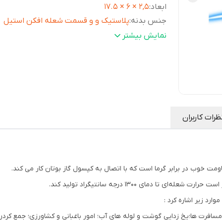
ابعاد
:
2,5 × 6 × 17.5
جنس بدنه
:
پلاستیک و و قسمت شعله افکن استیل
فندک
:
دارای جرقه زن الکتریکی
نمایش بیشتر
دارای
:
دارای پیچ کنترل میزان شعله
میزان حرارت تولیدی
:
تا 1300 سانتیگراد
ظرات کاربران
مت خوب در برابر گرما است که با اتصال به کپسول گاز بوتان کار می کند.
 دمای 1300 درجه سانتیگراد تولید کند.
ارد زیر اشاره کرد :
مسافرت ها؛یخ زدایی گوشت و لوله های آب؛ امور باغبانی و کشاورزی؛ جمع کرد