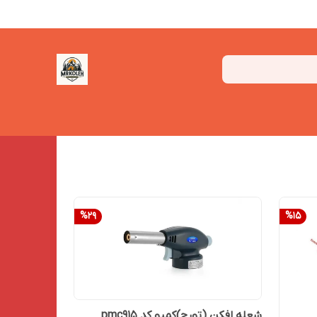
%
29
%
15
شعله افکن (تورچ)کمپو کد pmc915