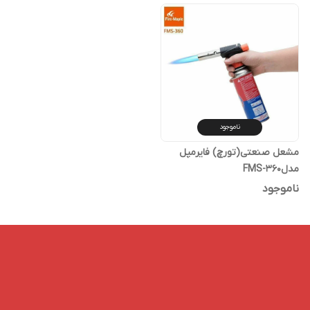
ناموجود
مشعل صنعتی(تورچ) فایرمپل
مدلFMS-360
ناموجود