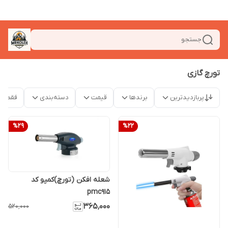
جستجو
تورچ گازی
پربازدیدترین
برندها
قیمت
دسته‌بندی
فقط م
%
29
%
22
شعله افکن (تورچ)کمپو کد
pmc915
۳۶۵٬۰۰۰
۵۲۰٬۰۰۰