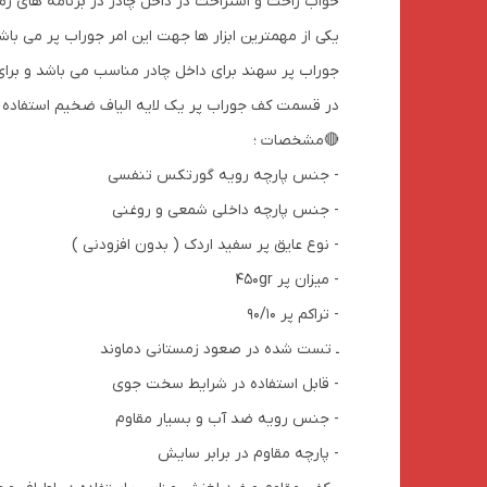
خواب راحت و استراحت در داخل چادر در برنامه های زم
یکی از مهمترین ابزار ها جهت این امر جوراب پر می با
جوراب پر سهند برای داخل چادر مناسب می باشد و برا
در قسمت کف جوراب پر یک لایه الیاف ضخیم استفاده 
🔴مشخصات ؛
- جنس پارچه رویه گورتکس تنفسی
- جنس پارچه داخلی شمعی و روغنی
- نوع عایق پر سفید اردک ( بدون افزودنی )
- میزان پر 450gr
- تراکم پر 90/10
ـ تست شده در صعود زمستانی دماوند
- قابل استفاده در شرایط سخت جوی
- جنس رویه ضد آب و بسیار مقاوم
- پارچه مقاوم در برابر سایش