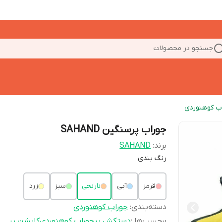
جستجو در محصولات
ب کوهنوردی
جوراب پرسنگین SAHAND
برند:
SAHAND
رنگ بندی
قرمز
آبی
نارنجی
سبز
زرد
دسته‌بندی
:
جوراب کوهنوردی
برچسب‌ها :
دستکش پر
جوراب کوهنوردی
کاپشن پر