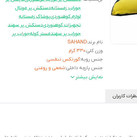
جوراب زمستانه
دستکش پر موتال
لوازم کوهنوردی
پوشاک زمستانه
تجهیزات کوهنوردی
دستکش پر سهند
جوراب پر سهند
مستر کوله
جوراب پر
نام برند
:
SAHAND
وزن کلی
:
330 گرم
جنس رویه
:
گورتکس تنفسی
جنس پارچه داخلی
:
شمعی و روغنی
تراکم پر
:
90/10
نمایش بیشتر
نوع پر
:
پر سفید اردک ( بدون افزودنی )
سایرتوضیحات
:
قابل استفاده در شرایط سخت جوی -
ظرات کاربران
رویه ضد آب و بسیار مقاوم - پارچه 
در برابر سایش - کفی مقاوم و ضد لغ
مناسب استفاده در اطراف محل کمپ 
گرمایش عالی - دارای بند تنظیم در 
مچ پا