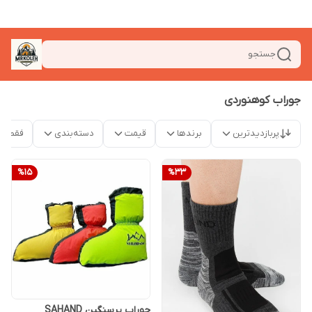
جستجو
جوراب کوهنوردی
پربازدیدترین
برندها
قیمت
دسته‌بندی
فقط م
%
15
%
33
جوراب پرسنگین SAHAND