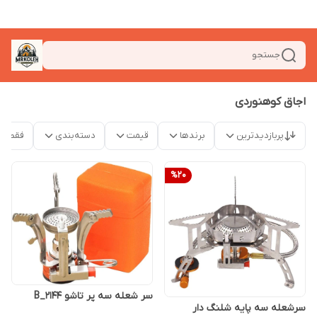
جستجو
اجاق کوهنوردی
پربازدیدترین
برندها
قیمت
دسته‌بندی
فقط م
%
20
سر شعله سه پر تاشو 2144_B
سرشعله سه پایه شلنگ دار