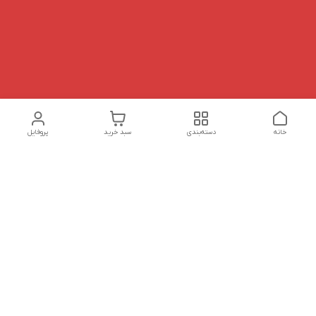
خانه
دسته‌بندی
سبد خرید
پروفایل
دسترسی سریع
تماس با ما
شکایات
درباره ما
قوانین و مقررات