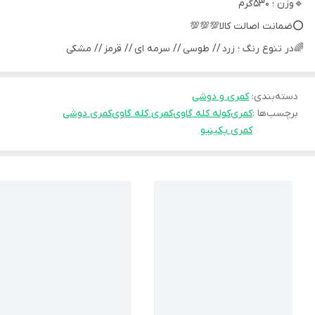
🔹وزن ؛ 530گرم
⭕️ضمانت اصالت کالا💯💯💯
🌈در تنوع رنگ ؛ زرد // طوسی // سرمه ای // قرمز // مشکی
دسته‌بندی
:
کمری و دوشی
برچسب‌ها :
کمری
کوله کله گاوی
کمری کله گاوی
کمری دوشی
کمری پکینیو