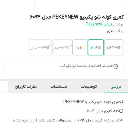
کمری کوله شو پکینیو PEKEYNEW مدل 6094
برند:
پکینیو Pekynew
رنگ بندی
مشکی
قرمز
زرد
طوسی
سرمه ای
ضمانت اصالت و سلامت فیزیکی کالا
بررسی
توضیحات
مشخصات
نظرات کاربران
فکمری کوله شو پکینیو PEKEYNEW
⭕کله گاوی مدل 6094
🔹کمری کله گاوی مدل ۶۰۹۴ از محصولات شرکت کله گاوی میباشد با