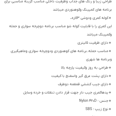
طراحی زیبا و رنگ های جذاب وظرفیت داخلی مناسب گزینه مناسبی برای
برنامه های کمپینگ وکوهنوردی میباشد
🔹کوله کمری ودوشی 3کاره،،
این کمری را با قابلیت کوله شو مناسب برنامه دوچرخه سواری و حمله
وکمپینگ میباشد
🔹دارای ظرفیت 5لیتری
🔹مناسب حمله..برنامه های کوهنوردی ودوچرخه سواری وماهیگیری
وبرنامه ها شهری
🔹طراحی به روز وکیفیت پارچه بالا
🔹دارای پشت عرق گیر واسفنج با کیفیت
🔹دارای جیب کششی قمقمه دوطرف
🔹پدهاکمری جیب دار جهت قرار دادن تنقلات و خرده وسایل
🔹جنس ؛ Nylon 420D
🔹نوع زیپ ؛ SBS