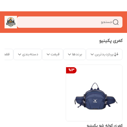
جستجو
کمری پکینیو
پربازدیدترین
برندها
قیمت
دسته‌بندی
فقط م
%
13
کمری کوله شو پکینیو