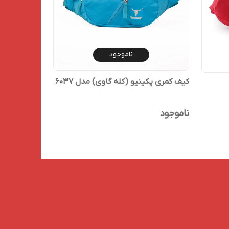
ناموجود
کیف کمری پکینیو (کله گاوی) مدل 6037
ناموجود