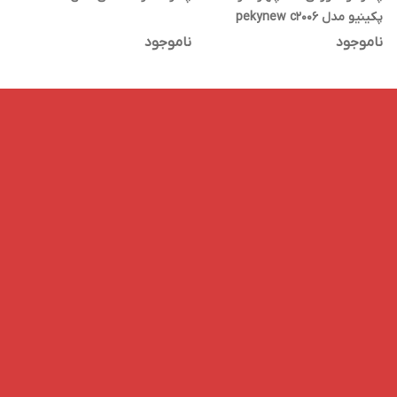
پکینیو مدل pekynew c2006
ناموجود
ناموجود