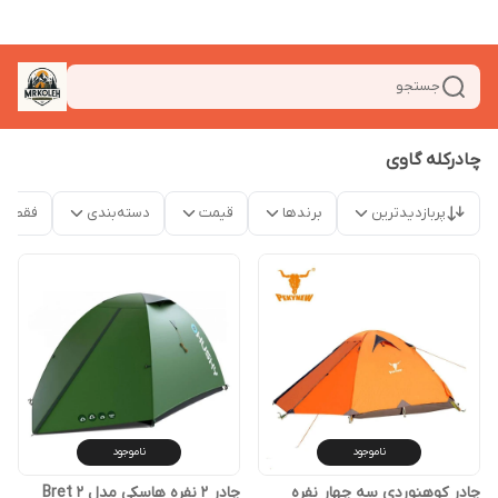
جستجو
چادرکله گاوی
پربازدیدترین
برندها
قیمت
دسته‌بندی
فقط م
ناموجود
ناموجود
چادر کوهنوردی سه چهار نفره
چادر 2 نفره هاسکی مدل Bret 2