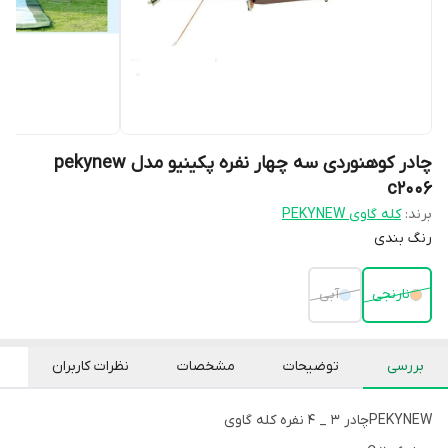
چادر کوهنوردی سه چهار نفره پکینیو مدل pekynew
c2006
برند:
کله گاوی PEKYNEW
رنگ بندی
نارنجی
آبی
بررسی
توضیحات
مشخصات
نظرات کاربران
PEKYNEWچادر 3 _ 4 نفره کله گاوی