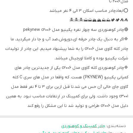
مدل C 2006
⭕️ابعادچادر مناسب اسکان 3 الی 4 نفر میباشد
⛺️⛺️🏕🏕⛰⛰🏔🏔🗻🗻🏝🏝🏝
🔴چادر کوهنوردی سه چهار نفره پکینیو مدل pekynew c2006
🔷اگر به دنبال یک چادر حرفه ای،دوپوش،ضد آب و جا دار میگردید، ما
چادر کله گاوی مدل c2006 را به شما پیشنهاد میدیم. این چادر از تولیدات
شرکت پکینیو بوده و کاملا اورجینال میباشد.
🔷چادر کوهنوردی کله گاوی مدل c2006 یکی از جدیدترین چادر های
کمپانی پکینیو (PKYNEW) هست. که واقعا در مدل های سری C کله
گاوی جای خالی آن حس می شد.تا قبل ازین برای 3 تا 4 نفر فقط مدل
c3001 وجود داشت. ولی برای کمپینگ در ارتفاعات مناسب نبود. به همین
دلیل مدل c2006 طراحی و تولید شد تا این مشکل را رفع کند
دسته‌بندی
:
چادر کمپینگ و کوهنوردی