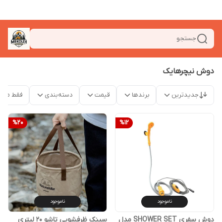
جستجو
دوش نیچرهایک
جدیدترین
برندها
قیمت
دسته‌بندی
فقط محص
%
20
%
12
ناموجود
ناموجود
دوش سفری SHOWER SET مدل
سینک‌ ظرفشویی تاشو 20 لیتری