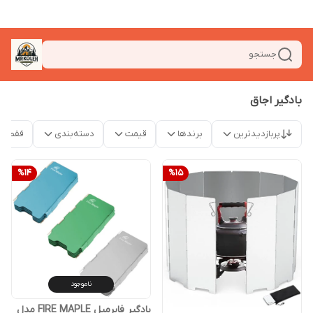
جستجو
بادگیر اجاق
پربازدیدترین
برندها
قیمت
دسته‌بندی
فقط م
%
14
%
15
ناموجود
بادگیر فایرمپل FIRE MAPLE مدل