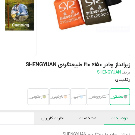
زیرانداز چادر 150× 210 طبیعتگردی SHENGYUAN
برند:
SHENGYUAN
رنگبندی
مشکی
سبزروشن
آبی
نارنجی
زیتونی
توضیحات
مشخصات
نظرات کاربران
زیرانداز چادر طبیعتگردی SHENGYUAN