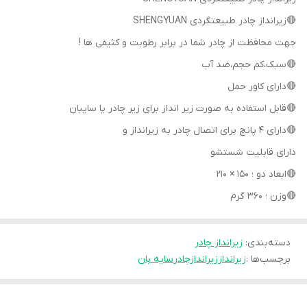
🔴زیرانداز چادر طبیعتگردی SHENGYUAN
جهت محافظت از چادر شما در برابر رطوبت و کثیفی ها !
🔴سبک،کم حجم،ضد آب
🔴دارای کاور حمل
🔴قابل استفاده به صورت زیر انداز برای زیر چادر یا سایبان
🔴دارای 4 پانچ برای اتصال چادر به زیرانداز و
دارای قابلیت شستشو
🔴ابعاد دو ؛ 150 × 210
🔴وزن ؛ 360 گرم
دسته‌بندی
:
زیرانداز چادر
برچسب‌ها :
زیرانداز
زیراندازچادر
سایه بان