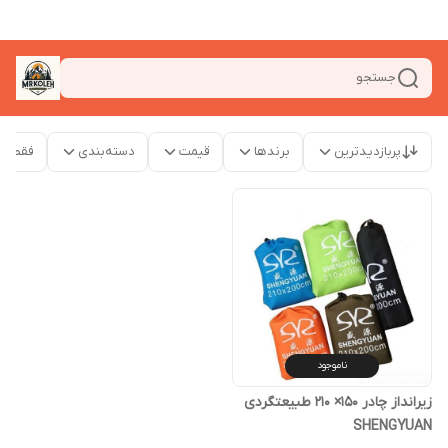
جستجو
پربازدیدترین
برندها
قیمت
دسته‌بندی
فقط م
ناموجود
زیرانداز چادر 150× 210 طبیعتگردی
SHENGYUAN