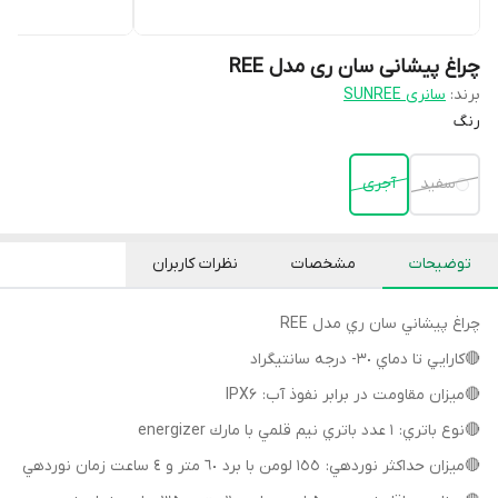
چراغ پیشانی سان ری مدل REE
برند:
سانری SUNREE
رنگ
سفید
آجری
توضیحات
مشخصات
نظرات کاربران
چراغ پيشاني سان ري مدل REE
🔴كارايي تا دماي ٣٠- درجه سانتيگراد
🔴ميزان مقاومت در برابر نفوذ آب: IPX6
🔴نوع باتري: ١ عدد باتري نيم قلمي با مارك energizer
🔴ميزان حداكثر نوردهي: ١٥٥ لومن با برد ٦٠ متر و ٤ ساعت زمان نوردهي