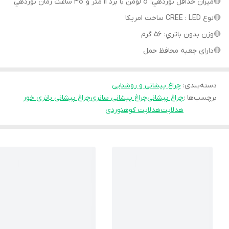
🔴ميزان حداقل نوردهي: ٥ لومن با برد ١١ متر و ٣٥ ساعت زمان نوردهي
🔴نوع CREE : LED ساخت امريكا
🔴وزن بدون باتري: 56 گرم
🔴دارای جعبه محافظ حمل
دسته‌بندی
:
چراغ پیشانی و روشنایی
برچسب‌ها :
چراغ پیشانی
چراغ پیشانی سانری
چراغ پیشانی باتری خور
هدلایت
هدلایت کوهنوردی