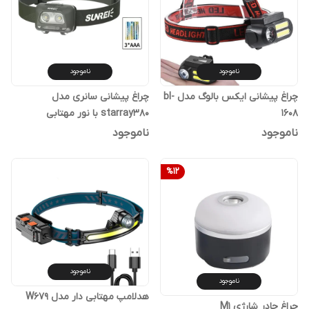
ناموجود
ناموجود
چراغ پیشانی ایکس بالوگ مدل bl-
چراغ پیشانی سانری مدل
1608
starray380 با نور مهتابی
ناموجود
ناموجود
%
12
ناموجود
ناموجود
هدلامپ مهتابی دار مدل W679
چراغ چادر شارژی M1