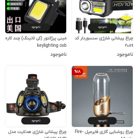
ناموجود
ناموجود
چراغ پیشانی شارژی سنسوردار کد
مینی پرژکتور (کی لاتینگ) چند کاره
keylighting cob
2089
ناموجود
ناموجود
%
18
ناموجود
ناموجود
چراغ روشنایی گازی فایرمپل Fire-
چراغ پیشانی شارژی هدلایت مدل