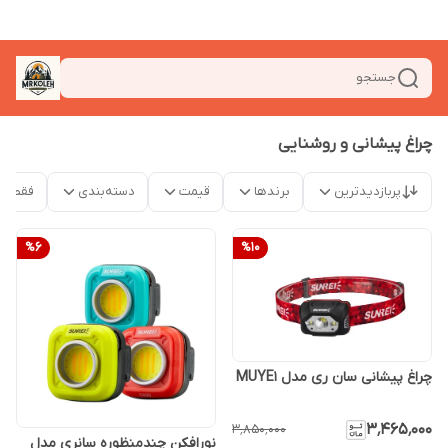
جستجو
چراغ پیشانی و روشنایی
پربازدیدترین
برندها
قیمت
دسته‌بندی
فقط م
%
6
%
10
چراغ پیشانی سان ری مدل MUYE1
۳٬۴۶۵٬۰۰۰
۳٬۸۵۰٬۰۰۰
نورافکن چندمنظوره سانری مدل