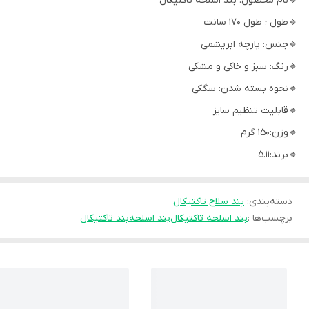
🔹نام محصول: بند اسلحه تاکتیکال
🔹طول ؛ طول ۱۷۰ سانت
🔹جنس: پارچه ابریشمی
🔹رنگ: سبز و خاکی و مشکی
🔹نحوه بسته شدن: سگکی
🔹قابلیت تنظیم سایز
🔹وزن:150 گرم
🔹برند:5.11
دسته‌بندی
:
بند سلاح تاکتیکال
برچسب‌ها :
بند اسلحه تاکتیکال
بند اسلحه
بند تاکتیکال