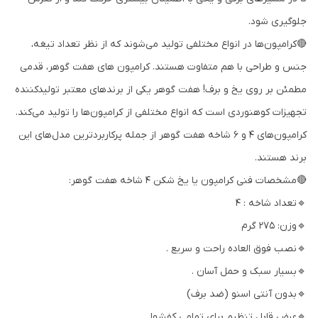
جلوگیری شود.
🔴کرامپون‌ها در انواع مختلفی تولید می‌شوند که از نظر تعداد تیغه،
جنس و طراحی با هم متفاوت هستند. کرامپون های هفت گوهر، قدمی
مطمئن بر روی یخ و برف! هفت گوهر یکی از برندهای معتبر تولیدکننده
تجهیزات کوهنوردی است که انواع مختلفی از کرامپون‌ها را تولید می‌کند.
کرامپون‌های ۴ و ۶ شاخه هفت گوهر از جمله پرکاربردترین مدل‌های این
برند هستند.
🔴مشخصات فنی کرامپون یا یخ شکن 4 شاخه هفت گوهر:
🔹تعداد شاخه : 4
🔹وزن: 275 گرم
🔹نصب فوق العاده راحت و سریع .
🔹بسیار سبک و حمل آسان .
🔹بدون آنتی اسنو (ضد برف)
🔹عرض قابل تنظیم برای تمامی کفشها