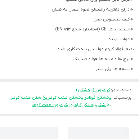
🔹دارای دفترچه راهنمای نحوه اتصال به کفش
🔹کیف مخصوص حمل
🔹استاندارد ها: CE (استاندارد مرجع EN 893)
🔹مواد سازنده:
بدنه: فولاد کروم مولیبدن سخت کاری شده.
🔹پرچ ها و میله ها: فولاد ضدزنگ
🔹تسمه ها: پلی استر
دسته‌بندی
:
کرامپون (یخشکن)
برچسب‌ها :
یخشکن فولادی
یخشکن هفت گوهر
یخ شکن هفت گوهر
یخ شکن
یخشکن
کرامپون
کرامپون هفت گوهر