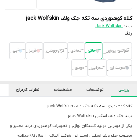
کلاه کوهنوردی سه تکه جک ولف jack Wolfskin
برند:
Jack Wolfskin
رنگ
طوسی روشن
خاکی
مدادی
کرم روشن
قرمز
آبی
سرمه ای
سبزآبی
دودی
بررسی
توضیحات
مشخصات
نظرات کاربران
کلاه کوهنوردی سه تکه جک ولف jack Wolfskin
برند جک ولف اسکین jack Wolfskin
یکی از بهترین تولید کنندگان لوازم و تجهیزات کوهنوردی برند معتبر و
محبوب جک ولف اسکین است این شرکت آلمانی از سال ۱۹۸۱میلادی