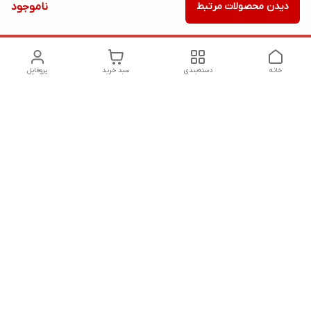
دیدن محصولات مرتبط
ناموجود
خانه
دسته‌بندی
سبد خرید
پروفایل
دسترسی سریع
تماس با ما
شکایات
درباره ما
قوانین و مقررات
سیاست حریم خصوصی