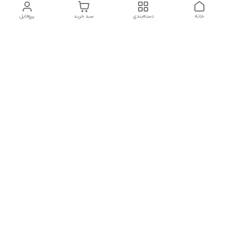
خانه
دسته‌بندی
سبد خرید
پروفایل
دسترسی سریع
تماس با ما
شکایات
درباره ما
قوانین و مقررات
سیاست حریم خصوصی
هفت روز هفته ، ساعت 9 الی 20 پاسخگوی شما هستیم
شماره تماس
09127331578 - 09033582348
آدرس ایمیل
mehdivahidizadeh@gmail.com