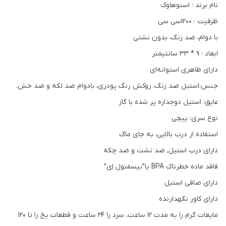
نام برند ؛ اسنوهاوک
ظرفیت ؛ ۱۲۰۰سی سی
با دوام، ضد زنگ، بدون نشتی
ابعاد ؛ 9 * 33 سانتیمتر
دارای ظاهری استوانه‌ای
جنس:استیل ضد زنگ، روکش رنگ پودری، بادوام ضد لکه و ضد خش.
عایق: استیل دوجداره پر شده با گاز
نوع سری: پیچی
استفاده از درب بالایی، به جای ماگ
دارای درب استیل, ضد نشت و ضد چکه
فاقد ماده خطرناک BPA یا”بیسفنول اِی”
دارای صافی استیل
دارای کاور نگهدارنده
مایعات گرم را به مدت 12 ساعت، سرد را 24 ساعت و قطعات یخ را تا 120