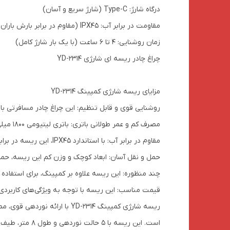
درگاه شارژ: Type-C (شارژ سریع و آسان)
مقاومت در برابر آب: IPX45 (مقاوم در برابر بارش باران و پاشش آب)
زمان روشنایی: 4 تا 6 ساعت (با یک بار شارژ کامل)
چراغ چادر ریسه ای شارژی YD-2314
مزایای ریسه شارژی کمپینگ YD-2314
روشنایی قوی و قابل تنظیم: این چراغ چادر مسافرتی با 30 لامپ LED و میزان روشنایی قابل تنظیم در 5 حالت، نوردهی مطلوب و متناسب با نیاز شما را فراهم می‌کند
مصرف کم و عمر طولانی باتری: باتری لیتیومی 1800 میلی‌آمپری این ریسه، تا 4 تا 6 ساعت روشنایی مداوم را ارائه می‌دهد و در عین حال مصرف انرژی پایینی دارد.
مقاوم در برابر آب: با استاندارد IPX45، این ریسه در برابر بارش باران و پاشش آب مقاوم بوده و برای استفاده در فضای باز ایده‌آل است.
حمل و نقل آسان: ابعاد کوچک و وزن کم این ریسه، حمل و
چند منظوره: این ریسه علاوه بر کمپینگ، برای استفاده 
قیمت مناسب: این ریسه با توجه به ویژگی‌های کاربردی
ریسه شارژی کمپینگ YD-2314 
است. این ریسه با 5 حالت نوردهی و طول 8 متر، طیف وسیعی از نیازها را برآورده می‌کند و می‌تواند همراهی مطمئن برای شما در تاریکی شب باشد