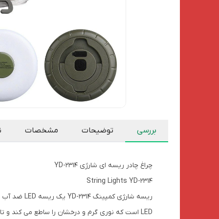
بررسی
توضیحات
مشخصات
ن
چراغ چادر ریسه ای شارژی YD-2314
String Lights YD-2314
LED است که نوری گرم و درخشان را ساطع می کند و تا 8 متر امتداد دارد. این ریسه با باتری لیتیومی داخلی قابل شارژ تغذیه می شود و می تواند 4 تا 6 ساعت با یک بار شارژ روشن بماند.