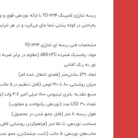
ریسه شارژی کمپینگ YD-2314 
به‌راحتی در کوله پشتی شما جای می‌گیرد و در هر شرای
مشخصات فنی ریسه ای شارژی YD-2314
مواد: پلاستیک فشرده ABS+PC (مقاوم در برابر ضربه و شرایط آب و هوایی)
نور به رنگ آفتابی
ابعاد: 9*5 سانتی‌متر (فضای اشغال شده کم)
میزان روشنایی: 80 تا 220 لومن (قابل تنظیم در 5 حالت)
منبع تغذیه: باتری لیتیومی 1800 میلی آمپر 3.7 وات (عمر طولانی و شارژ سریع)
تعداد LED: 30 عدد (نوردهی یکنواخت و مطلوب)
طول ریسه: 8 متر (قابل جمع شدن در محصول)
مساحت نوردهی: تا 150 متر (فراهم‌کردن روشنایی کافی برای محیط)
حالت‌های نوردهی: 5 حالت (ثابت، چشمک‌زن، محو شدن، استروب و …)