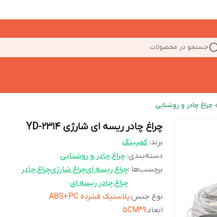
جستجو در محصولات
چراغ چادر و روشنایی
چراغ چادر ریسه ای شارژی YD-2314
برند:
کمپینگ
دسته‌بندی
:
چراغ چادر و روشنایی
برچسب‌ها :
چراغ ریسه ای
چراغ شارژی
چراغ چادر
چراغ چادر ریسه ای
نوع جنس
:
پلاستیک فشرده ABS+PC
ابعاد
:
9*5CM