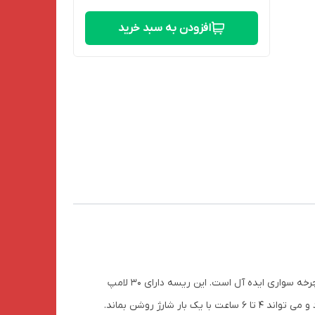
افزودن به سبد خرید
ریسه شارژی کمپینگ YD-2314 یک ریسه LED ضد آب و قابل حمل است که برای استفاده در فضای باز مانند کمپینگ، پیاده روی و دوچرخه سواری ایده آل است. این ریسه دارای 30 لامپ