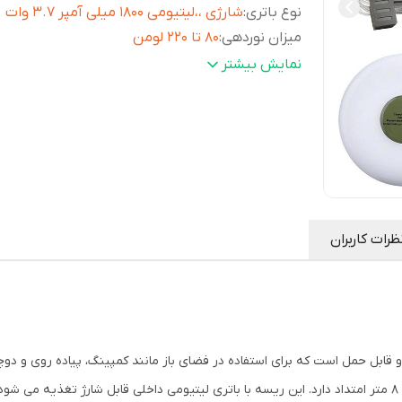
نوع باتری
:
شارژی ،،لیتیومی 1800 میلی آمپر 3.7 وات
میزان نوردهی
:
80 تا 220 لومن
تعداد لامپ
:
30عدد LED
نمایش بیشتر
حالات
5 حالت (ثابت، چشمک‌زن، محو شدن،
نوردهی
:
استروب و …)
مدت زمان نوردهی
:
4 تا 6 ساعت
درگاه شارژ
:
Type-C
میزان ضد آبی
:
IPX45
متراژ ریسه
:
8 متر ریسه قابل جمع شدن در محصول
ظرات کاربران