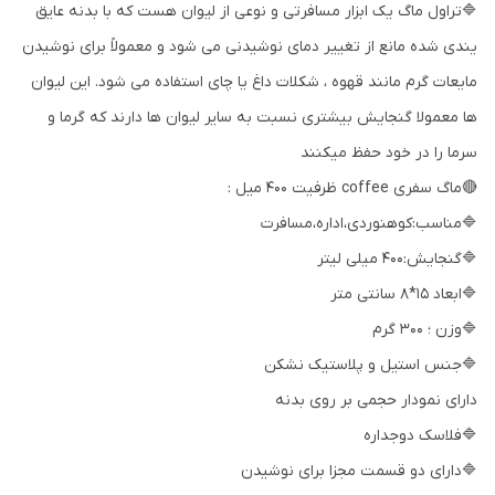
🔷تراول ماگ یک ابزار مسافرتی و نوعی از لیوان هست که با بدنه عایق
یندی شده مانع از تغییر دمای نوشیدنی می شود و معمولاً برای نوشیدن
مایعات گرم مانند قهوه ، شکلات داغ یا چای استفاده می شود. این لیوان
ها معمولا گنجایش بیشتری نسبت به سایر لیوان ها دارند که گرما و
سرما را در خود حفظ میکنند
🔴ماگ سفری coffee ظرفیت 400 میل :
🔷مناسب:کوهنوردی،اداره،مسافرت
🔷گنجایش:400 میلی لیتر
🔷ابعاد 15*8 سانتی متر
🔷وزن ؛ 300 گرم
🔷جنس استیل و پلاستیک نشکن
دارای نمودار حجمی بر روی بدنه
🔷فلاسک دوجداره
🔷دارای دو قسمت مجزا برای نوشیدن