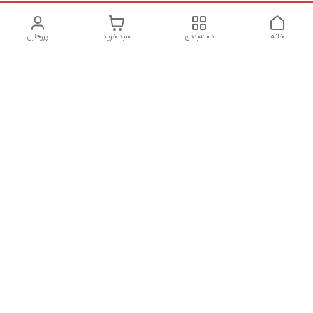
خانه
دسته‌بندی
سبد خرید
پروفایل
دسترسی سریع
تماس با ما
شکایات
درباره ما
قوانین و مقررات
سیاست حریم خصوصی
هفت روز هفته ، ساعت 9 الی 20 پاسخگوی شما هستیم
شماره تماس
09127331578 - 09033582348