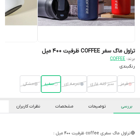
تراول ماگ سفر COFFEE ظرفیت 400 میل
برند:
COFFEE
رنگبندی
قرمز
سبز کله غازی
سرمه ای
سفید
مشکی
بررسی
توضیحات
مشخصات
نظرات کاربران
🔴تراول ماگ سفری coffee ظرفیت 400 میل :