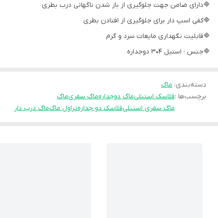
🔷دارای ضامن جهت جلوگیری از باز شدن ناگهانی درب بطری
🔷کفی اسپ دار برای جلوگیری از افتادن بطری
🔷قابلیت نگهداری مایعات سرد و گرم
🔷جنس ؛ استیل 304 دوجداره
دسته‌بندی
:
ماگ
برچسب‌ها :
فلاسک استنلی
ماگ دوجداره
ماگ سفری
ماگ
ماگ سفری استنلی
فلاسک دو جداره
تراول ماگ
ماگ درب دار