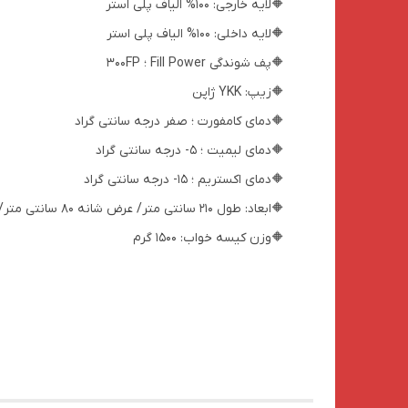
🔶لایه خارجی: 100% الیاف پلی استر
🔶لایه داخلی: 100% الیاف پلی استر
🔶پف شوندگی Fill Power ؛ 300FP
🔶زیپ: YKK ژاپن
🔶دمای کامفورت ؛ صفر درجه سانتی گراد
🔶دمای لیمیت ؛ 5- درجه سانتی گراد
🔶دمای اکستریم ؛ 15- درجه سانتی گراد
🔶ابعاد: طول 210 سانتی متر/ عرض شانه 80 سانتی متر/ عرض پایین 50 سانتی متر
🔶وزن کیسه خواب: 1500 گرم