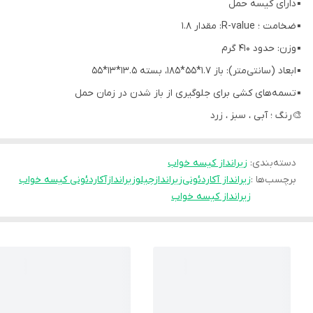
▪️دارای کیسه حمل
▪️ضخامت ؛ R-value: مقدار 1.8
▪️وزن: حدود 410 گرم
▪️ابعاد (سانتی‌متر): باز 1.7*55*185، بسته 13.5*13*55
▪️تسمه‌های کشی برای جلوگیری از باز شدن در زمان حمل
🎨رنگ ؛ آبی ، سبز ، زرد
دسته‌بندی
:
زیرانداز کیسه خواب
برچسب‌ها :
زیرانداز آکاردئونی
زیراندازجیلو
زیراندازآکاردئونی کیسه خواب
زیرانداز کیسه خواب