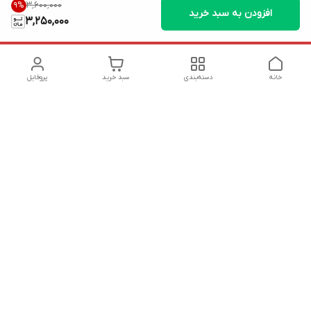
۳٬۶۰۰٬۰۰۰
9
%
افزودن به سبد خرید
3,250,000
خانه
دسته‌بندی
سبد خرید
پروفایل
دسترسی سریع
تماس با ما
شکایات
درباره ما
قوانین و مقررات
سیاست حریم خصوصی