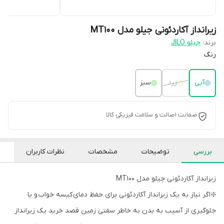
زیرانداز آکاردئونی جیلو مدل MT100
برند:
جیلو JILO
رنگ
آبی
زرد
سبز
ضمانت اصالت و سلامت فیزیکی کالا
بررسی
توضیحات
مشخصات
نظرات کاربران
زیرانداز آکاردئونی جیلو مدل MT100
❇️اگر نیاز به یک زیرانداز آکاردئونی برای حفظ دمای کیسه خواب و یا
جلوگیری از آسیب به بدن به خاطر سفتی زمین قصد خرید یک زیرانداز