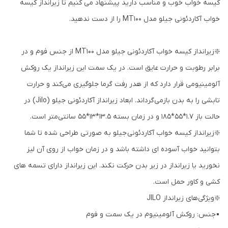
کیسه خواب خوب و مناسب دارید پیشنهاد می کنیم تا زیرانداز کیسه
خواب آکاردئونی جیلو مدل MT100 را از دست ندهید.
❇️زیرانداز کیسه خواب آکاردئونی جیلو مدل MT100 از جنس فوم و در
برابر رطوبت و حرارت عایق است. در یک سمت این زیرانداز یک روکش
آلومینیومی قرار دارد که از هدر رفت گرما جلوگیری می‌کند و حرارت
تابشی را به بدن بازمی‌گرداند. ابعاد زیرانداز آکاردئونی جیلو (Jilo) در
حالت باز 1.7*55*185 و در زمان بسته 13.5*13*55 سانتی‌متر است.
❇️زیرانداز کیسه خواب آکاردئونی جیلو به صورتی طراحی شده تا شما
بتوانید خواب آسوده ای داشته باشد و در زمان خواب از روی آن لیز
نخورید یا زیرانداز در زیر بدن حرکت نکند. این زیرانداز دارای تسمه های
کشی و کاور حمل است.
❇️ویژگی‌های زیرانداز JILO
▪️جنس: روکش آلومینیوم در یک سمت و فوم