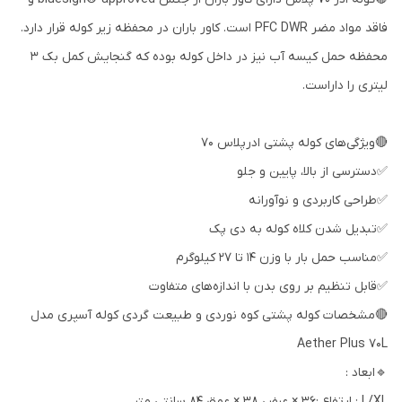
فاقد مواد مضر PFC DWR است. کاور باران در محفظه زیر کوله قرار دارد.
محفظه حمل کیسه آب نیز در داخل کوله بوده که گنجایش کمل بک 3
لیتری را داراست.
🔴ویژگی‌های کوله پشتی ادرپلاس 70
✅دسترسی از بالا، پایین و جلو
✅طراحی کاربردی و نوآورانه
✅تبدیل شدن کلاه کوله به دی پک
✅مناسب حمل بار با وزن 14 تا 27 کیلوگرم
✅قابل تنظیم بر روی بدن با اندازه‌های متفاوت
🔴مشخصات کوله پشتی کوه نوردی و طبیعت گردی کوله آسپری مدل
Aether Plus 70L
🔹ابعاد :
L/XL : ارتفاع :36 × عرض 38 × عمق 84 سانتی متر