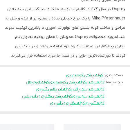
Osprey در سال 1974 در کالیفرنیا توسط مالک و بنیانگذار این برند یعنی
Mike Pfotenhauer با یک چرخ خیاطی ساده و مغزی پر از ایده و میل به
طراحی و ساخت کوله پشتی های نوآورانه آسپری با بالاترین کیفیت متولد
شد. امروزه، محصولات Osprey همچنان با همان روحیه بعنوان نام
تجاری پیشگام این صنعت به راه خود ادامه می‌دهد و در بلندترین
کوه‌ها تا دورافتاده‌ترین جزایر و در همه جا مورد استفاده قرار می‌گیرند
دسته‌بندی
:
کوله پشتی کوهنوردی
برچسب‌ها :
کوله پشتی
کوله پشتی کوهنوردی
کوله اورجینال
کوله پشتی ادرپلاس
کوله ادرپلاس آسپری
کوله پشتی اوسپری
کوله پشتی 70 لیتری ادرپلاس
کوله آسپری
کوله 70لیتری آسپری