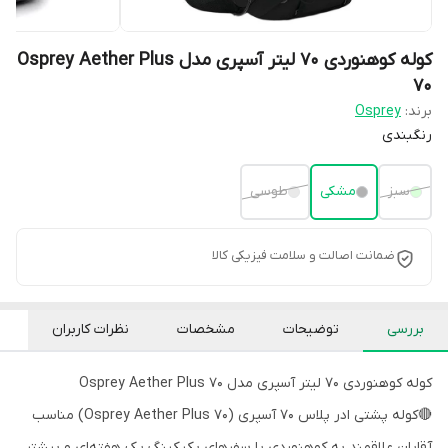
کوله کوهنوردی 70 لیتر آسپری مدل Osprey Aether Plus
70
برند:
Osprey
رنگبندی
سبز
مشکی
طوسی
ضمانت اصالت و سلامت فیزیکی کالا
بررسی
توضیحات
مشخصات
نظرات کاربران
کوله کوهنوردی 70 لیتر آسپری مدل Osprey Aether Plus 70
🔴کوله پشتی ادر پلاس 70 آسپری (Osprey Aether Plus 70) مناسب
آقایان علاقمند به کوهنوردی یا سفرهای بکپکینگ یک هفته‌ای و بیشتر