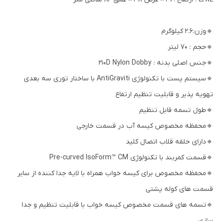
🔹وزن:2.6 کیلوگرم
🔹حجم : 70 لیتر
🔹جنس اصلی بدنه : 210D Nylon Dobby
🔹سیستم پست با تکنولوژی AntiGraviti با ساختار توری سه بعدی
تهویه پذیر و قابلیت تنظیم ارتفاع
🔹طول تسمه قابل تنظیم
🔹محفظه مخصوص کیسه آب در قسمت خارجی
🔹دارای حلقه قلاب اتصال کلید
🔹قسمت کمربند با تکنولوژی Pre-curved IsoForm™ CM
🔹محفظه مخصوص برای کیسه خواب همراه با لایه جدا کننده از سایر
قسمت های کوله پشتی
🔹تسمه های قسمت مخصوص کیسه خواب با قابلیت تنظیم و جدا
سازی