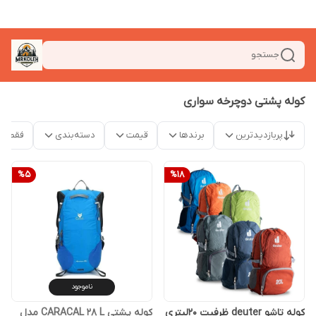
جستجو
کوله پشتی دوچرخه سواری
پربازدیدترین
برندها
قیمت
دسته‌بندی
فقط م
%
5
%
18
ناموجود
کوله تاشو deuter ظرفیت 20لیتری
کوله پشتی CARACAL 28 L مدل