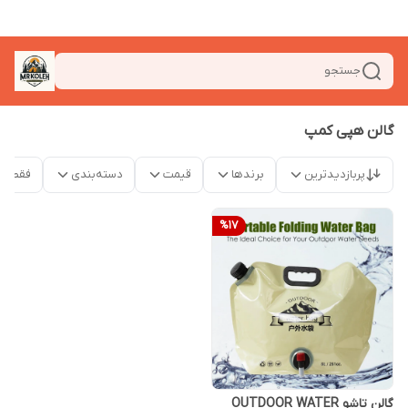
جستجو
گالن هپی کمپ
پربازدیدترین
برندها
قیمت
دسته‌بندی
فقط م
%
17
گالن تاشو OUTDOOR WATER