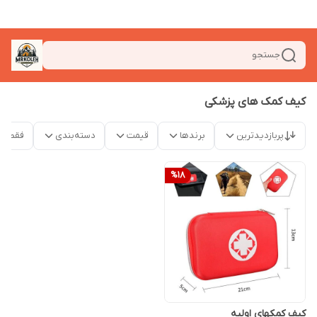
جستجو
کیف کمک های پزشکی
پربازدیدترین
برندها
قیمت
دسته‌بندی
فقط م
%
18
کیف کمکهای اولیه