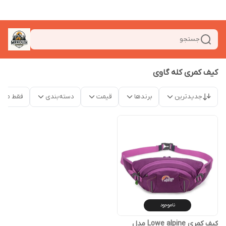
جستجو
کیف کمری کله گاوی
جدیدترین
برندها
قیمت
دسته‌بندی
فقط محص
ناموجود
کیف کمری Lowe alpine مدل