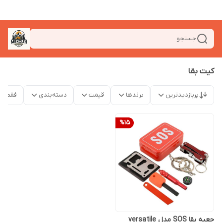
جستجو
کیت بقا
پربازدیدترین
برندها
قیمت
دسته‌بندی
فقط م
%
15
جعبه بقا SOS مدل versatile