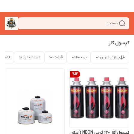
جستجو
کپسول گاز
پربازدیدترین
برندها
قیمت
دسته‌بندی
فقط م
%
12
کپسول گاز 220 گرمی NEON (امکان