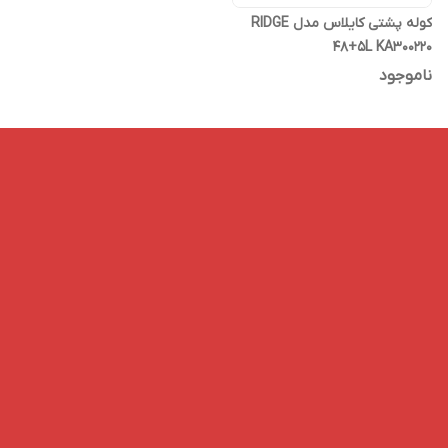
کوله پشتی کایلاس مدل RIDGE
48+5L KA300220
ناموجود