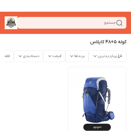
جستجو
کوله 5+48 کایلاس
پربازدیدترین
برندها
قیمت
دسته‌بندی
فقط م
ناموجود