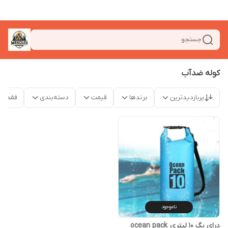
جستجو
کوله ضدآب
پربازدیدترین
برندها
قیمت
دسته‌بندی
فقط م
ناموجود
درای بگ 10 لیتری ocean pack