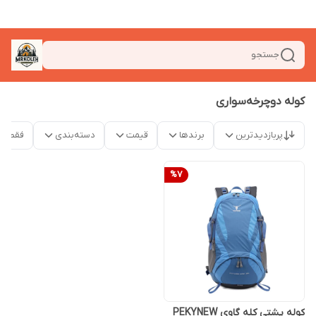
جستجو
کوله دوچرخه‌سواری
پربازدیدترین
برندها
قیمت
دسته‌بندی
فقط م
%
7
کوله پشتی کله گاوی PEKYNEW